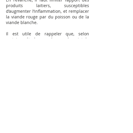
produits laitiers, susceptibles
d’augmenter l’inflammation, et remplacer
la viande rouge par du poisson ou de la
viande blanche.
Il est utile de rappeler que, selon
certaines études menées sur le sujet, la
fibromyalgie serait causée par le passage
de molécules alimentaires et
bactériennes incassables dans le sang.
Celles-ci se déposeraient dans les
muscles, les tendons et le cerveau. Pour
traiter la fibromyalgie, Stelior conseille
donc d’adopter un régime alimentaire
personnalisé, en fonction de certaines
analyses dont le Cyto Aliments Test.
Selon Stelior, il est possible de stopper
l’intoxication qui provient de l’intestin
grêle, ce qui résulterait en une
amélioration ou une disparition
progressive des douleurs.