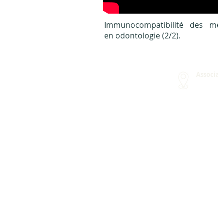
Immunocompatibilité des m
en odontologie (2
/2
).
Associa
Chemin
CH - 12