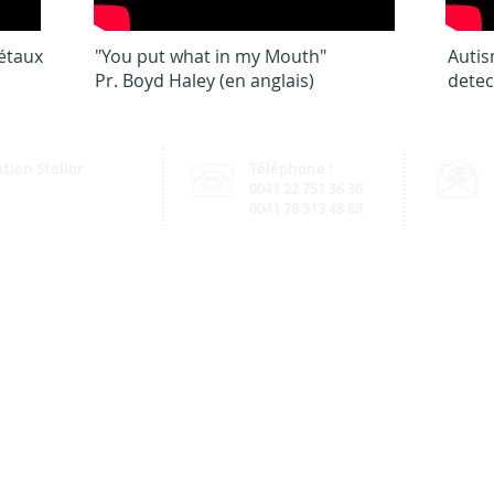
étaux
"You put what in my Mouth"
Autis
Pr. Boyd Haley (en anglais)
detec
tion Stelior
Téléphone :
 des Clochettes 14
0041 22 751 36 36
06 Genève​
0041 78 913 48 88