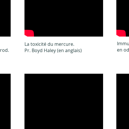
Immu
La toxicité du mercure
.
en od
Arod.
Pr. Boyd Haley (en anglais)