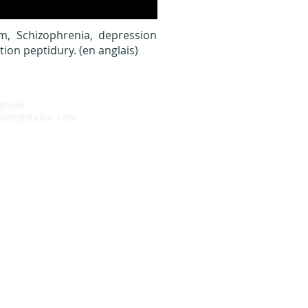
m, Schizophrenia, depression
tion peptidury
. (en anglais)
Email :
info@stelior.com