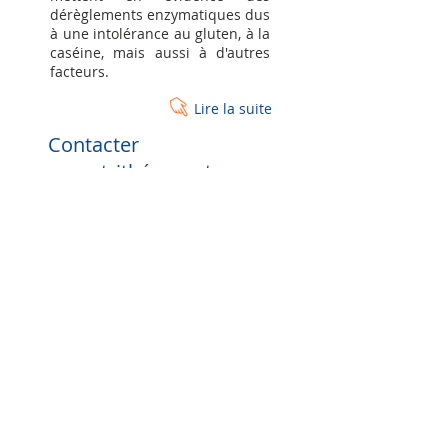
dérèglements enzymatiques dus
à une intolérance au gluten, à la
caséine, mais aussi à d'autres
facteurs.
Lire la suite
Contacter
un nutrithérapeute
Les nutrithérapeutes formés par
le Collège scientifique Stelior
vous guident et vous
accompagnent dans une
nouvelle approche de la
nutrition.
Lire la suite
Association Stelior
Chemin des Clochettes 14
CH - 1206 Genève​